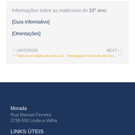
Informações sobre as matriculas do
10º ano
:
[Guia informativo]
[Orientações]
ANTERIOR
NEXT
StressLess-Ajuda discreta a crianças e jovens
Participação no Estudo em Casa dos alunos do 6ºG Aleksis Veckracis e João Pimentel
Morada
Rua Manuel Ferreira
2799-550 Linda-a-Velha
LINKS ÚTEIS