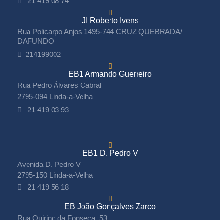
21 419 08 74
JI Roberto Ivens
Rua Policarpo Anjos 1495-744 CRUZ QUEBRADA/
DAFUNDO
214199002
EB1 Armando Guerreiro
Rua Pedro Álvares Cabral
2795-094 Linda-a-Velha
21 419 03 93
EB1 D. Pedro V
Avenida D. Pedro V
2795-150 Linda-a-Velha
21 419 56 18
EB João Gonçalves Zarco
Rua Quirino da Fonseca, 53