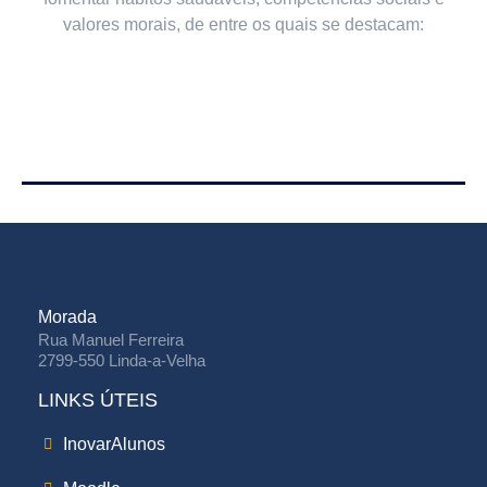
valores morais, de entre os quais se destacam:
Morada
Rua Manuel Ferreira
2799-550 Linda-a-Velha
LINKS ÚTEIS
InovarAlunos