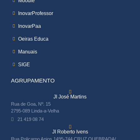
Moodle
InovarProfessor
InovarPaa
Oeiras Educa
Manuais
SIGE
AGRUPAMENTO
JI José Martins
Rua de Goa, Nº. 15
2795-089 Linda-a-Velha
21 419 08 74
JI Roberto Ivens
Rua Policarpo Anjos 1495-744 CRUZ QUEBRADA/