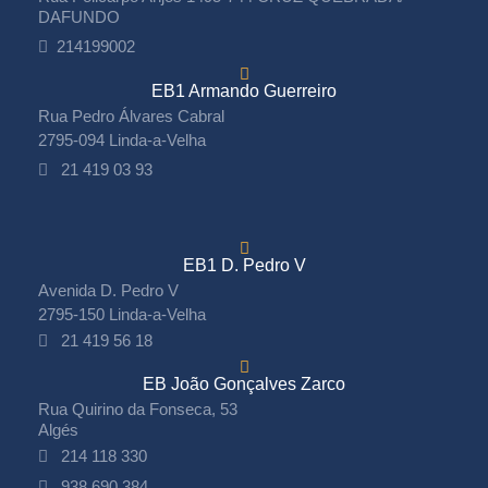
DAFUNDO
214199002
EB1 Armando Guerreiro
Rua Pedro Álvares Cabral
2795-094 Linda-a-Velha
21 419 03 93
EB1 D. Pedro V
Avenida D. Pedro V
2795-150 Linda-a-Velha
21 419 56 18
EB João Gonçalves Zarco
Rua Quirino da Fonseca, 53
Algés
214 118 330
938 690 384