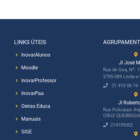
LINKS ÚTEIS
AGRUPAMEN
InovarAlunos
JI José M
Moodle
Rua de Goa, Nº. 
2795-089 Linda-a
InovarProfessor
21 419 08 74
InovarPaa
JI Robert
Oeiras Educa
Rua Policarpo An
CRUZ QUEBRADA
Manuais
214199002
SIGE