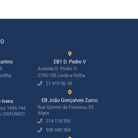
TO
artins
EB1 D. Pedro V
15
Avenida D. Pedro V
-Velha
2795-150 Linda-a-Velha
21 419 56 18
EB João Gonçalves Zarco
o Ivens
Rua Quirino da Fonseca, 53
jos 1495-744
Algés
/ DAFUNDO
214 118 330
938 690 384