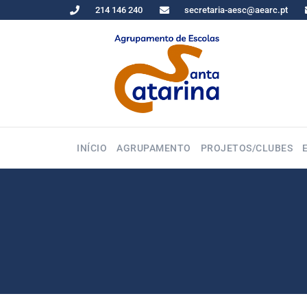
214 146 240
secretaria-aesc@aearc.pt
INÍCIO
AGRUPAMENTO
PROJETOS/CLUBES