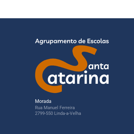
Morada
Rua Manuel Ferreira
2799-550 Linda-a-Velha