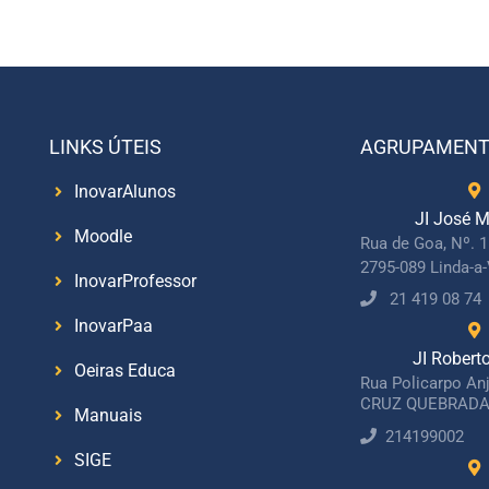
LINKS ÚTEIS
AGRUPAMEN
InovarAlunos
JI José M
Moodle
Rua de Goa, Nº. 
2795-089 Linda-a
InovarProfessor
21 419 08 74
InovarPaa
JI Robert
Oeiras Educa
Rua Policarpo An
CRUZ QUEBRADA
Manuais
214199002
SIGE