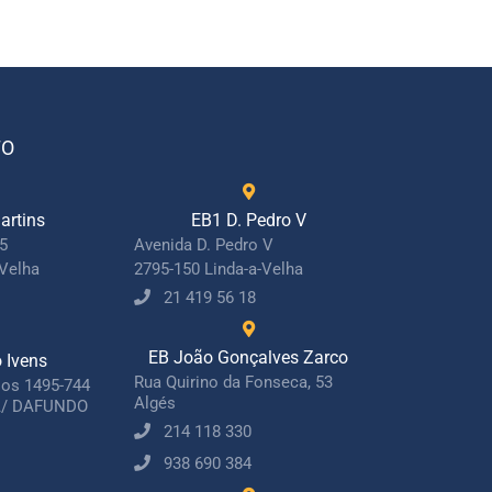
TO
artins
EB1 D. Pedro V
15
Avenida D. Pedro V
-Velha
2795-150 Linda-a-Velha
21 419 56 18
EB João Gonçalves Zarco
o Ivens
Rua Quirino da Fonseca, 53
jos 1495-744
Algés
/ DAFUNDO
214 118 330
938 690 384