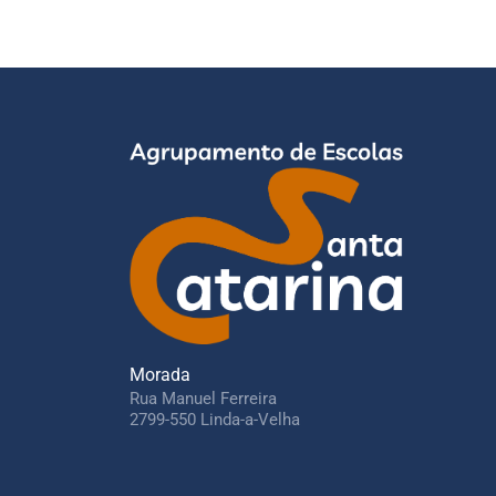
Morada
Rua Manuel Ferreira
2799-550 Linda-a-Velha