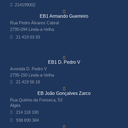
214199002
EB1 Armando Guerreiro
Rua Pedro Álvares Cabral
2795-094 Linda-a-Velha
21 419 03 93
EB1 D. Pedro V
Avenida D. Pedro V
2795-150 Linda-a-Velha
21 419 56 18
EB João Gonçalves Zarco
Rua Quirino da Fonseca, 53
Algés
214 118 330
938 690 384