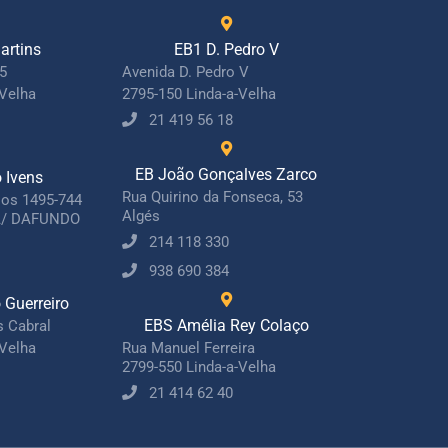
artins
EB1 D. Pedro V
15
Avenida D. Pedro V
-Velha
2795-150 Linda-a-Velha
21 419 56 18
EB João Gonçalves Zarco
o Ivens
Rua Quirino da Fonseca, 53
jos 1495-744
Algés
/ DAFUNDO
214 118 330
938 690 384
Guerreiro
EBS Amélia Rey Colaço
s Cabral
-Velha
Rua Manuel Ferreira
2799-550 Linda-a-Velha
21 414 62 40