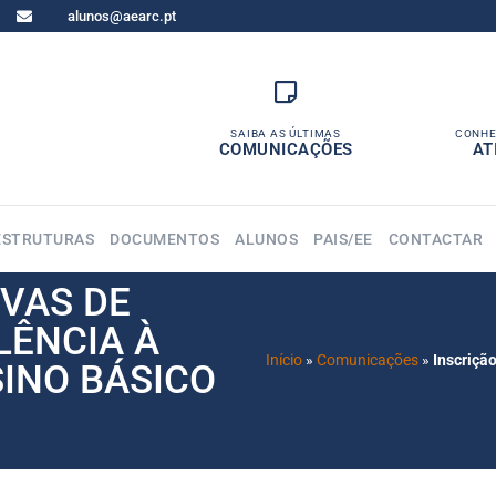
alunos@aearc.pt
SAIBA AS ÚLTIMAS
CONHE
COMUNICAÇÕES
AT
ESTRUTURAS
DOCUMENTOS
ALUNOS
PAIS/EE
CONTACTAR
VAS DE
LÊNCIA À
Início
»
Comunicações
»
Inscriçã
INO BÁSICO