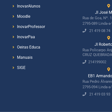
InovarAlunos
JI José M
Moodle
Rua de Goa, Nº. 
2795-089 Linda-a
InovarProfessor
21 419 08 74
InovarPaa
JI Robert
Oeiras Educa
Rua Policarpo An
CRUZ QUEBRADA
Manuais
214199002
SIGE
EB1 Armando 
Rua Pedro Álvare
2795-094 Linda-a
21 419 03 93