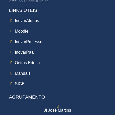
2799-550 Linda-a-Velha
LINKS ÚTEIS
InovarAlunos
Moodle
InovarProfessor
InovarPaa
Oeiras Educa
Manuais
SIGE
AGRUPAMENTO
JI José Martins