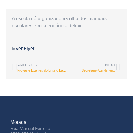
A escola irá organizar a recolha dos manuais
escolares em calendário a definir.
▶
Ver Flyer
ANTERIOR
NEXT
Provas e Exames do Ensino Básico e Secundário- Informação aos EE
Secretaria-Atendimento
Morada
Rua Manuel Ferreira