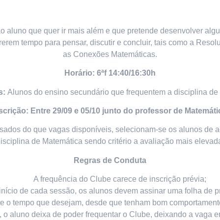
o aluno que quer ir mais além e que pretende desenvolver al
erem tempo para pensar, discutir e concluir, tais como a Reso
as Conexões Matemáticas.
Horário: 6ªf 14:40/16:30h
s:
Alunos do ensino secundário que frequentem a disciplina de
scrição: Entre 29/09 e 05/10 junto do professor de Matemáti
ssados do que vagas disponíveis, selecionam-se os alunos de a
isciplina de Matemática sendo critério a avaliação mais elevad
Regras de Conduta
A frequência do Clube carece de inscrição prévia;
início de cada sessão, os alunos devem assinar uma folha de 
te o tempo que desejam, desde que tenham bom comportamento 
das, o aluno deixa de poder frequentar o Clube, deixando a vaga 