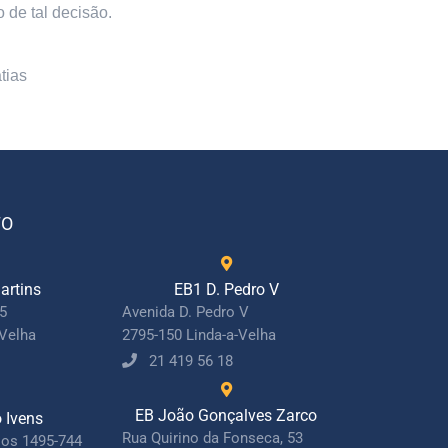
o de tal decisão.
tias
TO
artins
EB1 D. Pedro V
15
Avenida D. Pedro V
-Velha
2795-150 Linda-a-Velha
21 419 56 18
EB João Gonçalves Zarco
o Ivens
Rua Quirino da Fonseca, 53
jos 1495-744