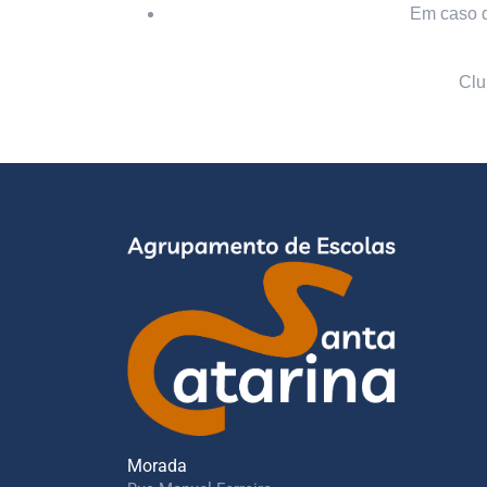
Em caso de
Clu
Morada