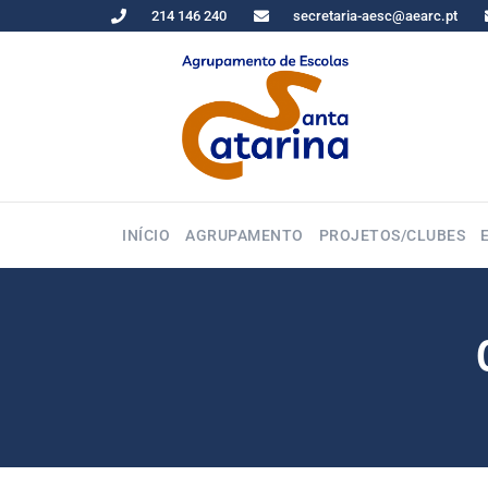
214 146 240
secretaria-aesc@aearc.pt
INÍCIO
AGRUPAMENTO
PROJETOS/CLUBES