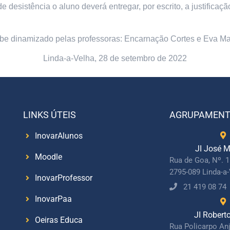
 desistência o aluno deverá entregar, por escrito, a justificaçã
be dinamizado pelas professoras: Encarnação Cortes e Eva Ma
Linda-a-Velha, 28 de setembro de 2022
LINKS ÚTEIS
AGRUPAMEN
InovarAlunos
JI José M
Moodle
Rua de Goa, Nº. 
2795-089 Linda-a
InovarProfessor
21 419 08 74
InovarPaa
JI Robert
Oeiras Educa
Rua Policarpo An