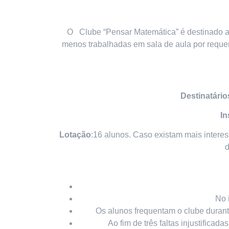
O Clube “Pensar Matemática” é destinado a
menos trabalhadas em sala de aula por requer
Destinatário
In
Lotação
:16 alunos. Caso existam mais intere
d
No 
Os alunos frequentam o clube duran
Ao fim de três faltas injustifica