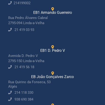
214199002
EB1 Armando Guerreiro
Rua Pedro Álvares Cabral
2795-094 Linda-a-Velha
21 419 03 93
EB1 D. Pedro V
Avenida D. Pedro V
2795-150 Linda-a-Velha
21 419 56 18
EB João Gonçalves Zarco
Rua Quirino da Fonseca, 53
Algés
214 118 330
938 690 384